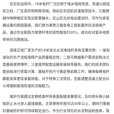
在实际运用中，18米电杆广泛应用于城乡电网改造、高速公路监
控立柱、厂区高杆照明等领域。例如在农田机井灌溉项目中，它能跨
越作物种植区实现远距离输水；在山区光伏电站建设时，可作为逆变
器设备的稳固基座。我们曾为某跨江输变电工程批量供应该规格产
品，通过优化配筋方案使杆体抗扭性能提升20%，成功应对复杂地质
带来的沉降挑战。
选择正规厂家生产的18米张北水泥电线杆具有显著优势：一是标
准化的生产流程保障产品质量稳定性；二是可根据客户需求定制法兰
盘基础或预埋件；三是提供配套运输安装指导服务。我们的技术团队
能协助进行荷载计算、基础开挖尺寸确定等前期工作，确保每根电杆
都能发挥更佳承载效能。对于特殊工况项目，还能调整混凝土配合比
以增强耐腐蚀性或抗冻融能力。
维护方面建议定期检查杆体表面裂缝发展情况，及时修补微小缺
陷防止水分渗入腐蚀钢筋。正常使用年限可达30年以上，期间只需做
好基础防护即可持续稳定运行。作为行业领先的水泥制品制造商，我