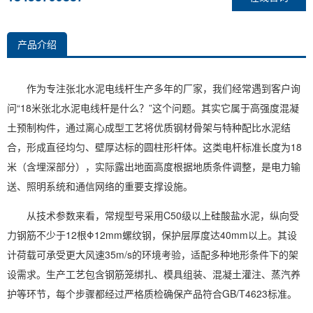
产品介绍
作为专注张北水泥电线杆生产多年的厂家，我们经常遇到客户询
问“18米张北水泥电线杆是什么？”这个问题。其实它属于高强度混凝
土预制构件，通过离心成型工艺将优质钢材骨架与特种配比水泥结
合，形成直径均匀、壁厚达标的圆柱形杆体。这类电杆标准长度为18
米（含埋深部分），实际露出地面高度根据地质条件调整，是电力输
送、照明系统和通信网络的重要支撑设施。
从技术参数来看，常规型号采用C50级以上硅酸盐水泥，纵向受
力钢筋不少于12根Φ12mm螺纹钢，保护层厚度达40mm以上。其设
计荷载可承受更大风速35m/s的环境考验，适配多种地形条件下的架
设需求。生产工艺包含钢筋笼绑扎、模具组装、混凝土灌注、蒸汽养
护等环节，每个步骤都经过严格质检确保产品符合GB/T4623标准。