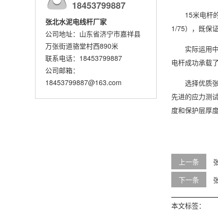
18453799887
15米电杆的
张北水泥电线杆厂家
1/75），既
公司地址：山东省济宁市嘉祥县
万张街道骆堂村西890米
实际运用中，
联系电话：18453799887
电杆成功承载了
公司邮箱：
18453799887@163.com
选择优质张北
先进的应力测
度和保护层厚
上一条
下一条
本文标签：