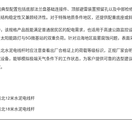
典型配置包括底部法兰盘基础连接件、顶部避雷装置预留孔以及中部检修
保证结构稳定性又兼顾经济性。对于特殊地质条件地区，还提供配重底座或
该规格产品既能满足普通居民区的配电需求，也适用于高速公路监控设备
太阳能路灯与5G微基站的双重负荷。针对沿海地区盐雾腐蚀问题，表面
水泥电线杆时应注意查看出厂合格证上的荷载等级标识，正规厂家会明
试设备，能够模拟极端天气条件下的工作状态，为客户提供可靠的选型建
度。
张北12米水泥电线杆
张北18米水泥电线杆