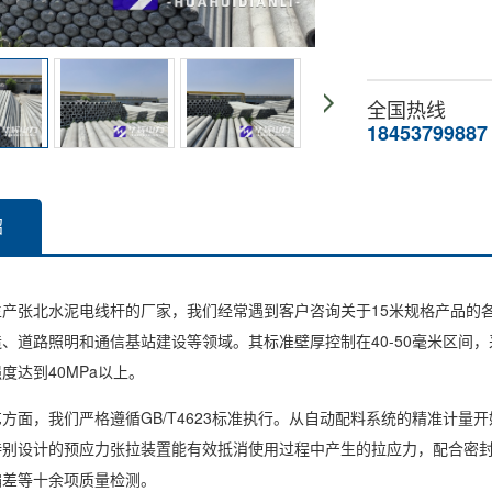
全国热线
18453799887
绍
张北水泥电线杆的厂家，我们经常遇到客户咨询关于15米规格产品的各
、道路照明和通信基站建设等领域。其标准壁厚控制在40-50毫米区间
度达到40MPa以上。
面，我们严格遵循GB/T4623标准执行。从自动配料系统的精准计量
特别设计的预应力张拉装置能有效抵消使用过程中产生的拉应力，配合密
偏差等十余项质量检测。